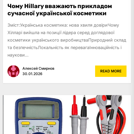
Чому Hillary вважають прикладом
сучасної української косметики
Зміст:Українська косметика: нова хвиля довіриЧому
Хілларі вийшла на позиції лідера серед доглядової
косметики українського виробництваПриродний склад
та безпечністьЛокальність як перевагаІнноваційність і
наукови…
Алексей Смирнов
READ MORE
30.01.2026