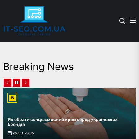
Skip
it-
to
the
seo.com.ua
content
Breaking News
6
Як працює доставка квітів: що варто знати перед
замовленням
22.02.2026