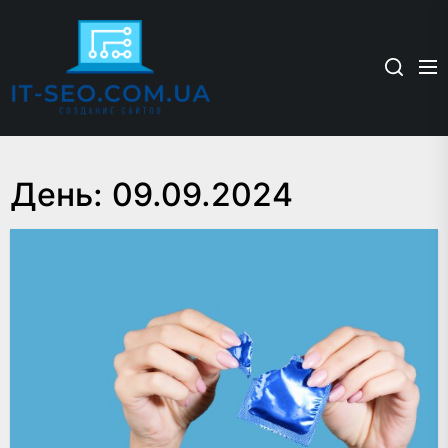
Skip
it-
to
seo.com.ua
the
content
День:
09.09.2024