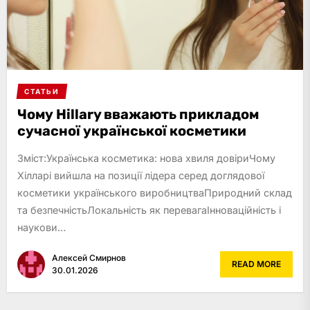
СТАТЬИ
Чому Hillary вважають прикладом
сучасної української косметики
Зміст:Українська косметика: нова хвиля довіриЧому
Хілларі вийшла на позиції лідера серед доглядової
косметики українського виробництваПриродний склад
та безпечністьЛокальність як перевагаІнноваційність і
наукови…
Алексей Смирнов
READ MORE
30.01.2026