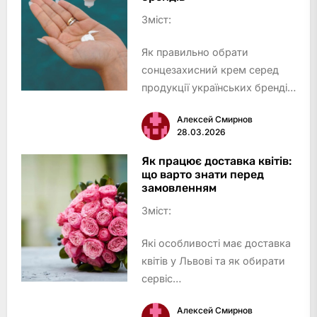
Eco Solar Pro – Експерти з
Зміст:
комплексної автоматики т…
Як правильно обрати
сонцезахисний крем серед
продукції українських брендів
Рейтинг найкращих
Алексей Смирнов
українських брендів
28.03.2026
сонцезахисних кремів
Hillary Cosmetics – стандарт
Як працює доставка квітів:
що варто знати перед
якісного SPF і натуральна
замовленням
косметика Хіларі
Зміст:
O’Her…
Які особливості має доставка
квітів у Львові та як обирати
сервіс
Як відбувається процес
Алексей Смирнов
онлайн-замовлення та