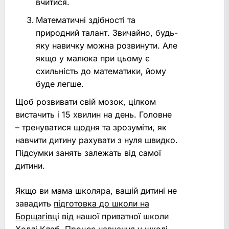
вчитися.
Математичні здібності та
природний талант. Звичайно, будь-
яку навичку можна розвинути. Але
якщо у малюка при цьому є
схильність до математики, йому
буде легше.
Щоб розвивати свій мозок, цілком
вистачить і 15 хвилин на день. Головне
– тренуватися щодня та зрозуміти, як
навчити дитину рахувати з нуля швидко.
Підсумки занять залежать від самої
дитини.
Якщо ви мама школяра, вашій дитині не
завадить
підготовка до школи на
Борщагівці
від нашої приватної школи
Холлі Клаб. Процес навчання у школі