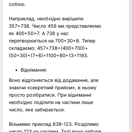
собою.
Наприклад, необхідно вирішити:
357+738. Число 456 ми представляємо
як 400+50+7. А 738 у нас
перетворюється на 700+30+8. Тепер
складаємо: 457+738=(400+700)+
(50+30)+(7+6)=1100+80+13=1193.
Віднімання:
Воно відрізняється від додавання, але
знаючи «секретний прийом», в ньому
просто розібратися. При відніманні
необхідно поділити на частини лише
число, яке забирається.
Візьмемо приклад 638-123. Розділимо
число 123 на частини. Тоді воно набуде