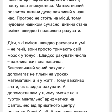
поступово знижуються. Математичний
розвиток дитини дуже важливий у наш
час. Прогрес не стоїть на місці, тому
чудовим навиком сучасної дитини стане
вміння швидко і правильно рахувати.
Діти, які вміють швидко рахувати в умі
– не генії, вони просто тримають свій
мозок у тонусі. Швидко рахувати числа
– важлива життєва навичка.
Блискавичний усний рахунок
допомагає не тільки на уроках
математики, а й у житті. Тому важливо
знати, як швидко рахувати. А
допомогти вам у цьому зможе наш
гурток ментальної арифметики на
Святошино
від приватного центру
розвитку Холлі Клаб. У нас ваша дитина