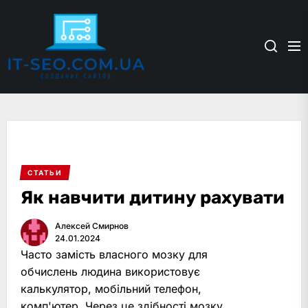
Skip
it-
to
seo.com.ua
the
content
СТАТЬИ
Як навчити дитину рахувати
Алексей Смирнов
24.01.2024
Часто замість власного мозку для
обчислень людина використовує
калькулятор, мобільний телефон,
комп'ютер. Через це здібності мозку