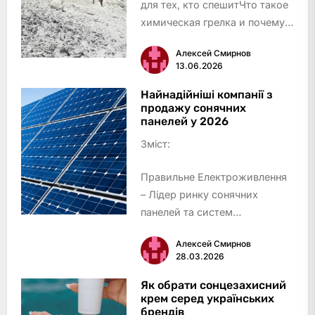
для тех, кто спешитЧто такое
химическая грелка и почему
она греетсяНемного истории:
Алексей Смирнов
от японских кайро до
13.06.2026
украинских кармановКогда
стоит использовать грелки
Найнадійніші компанії з
продажу сонячних
для тела: главные
панелей у 2026
сценарииАктивный…
Зміст:
Правильне Електроживлення
– Лідер ринку сонячних
панелей та систем
безперебійного
Алексей Смирнов
електропостачання
28.03.2026
Solar Power Market – Надійний
постачальник інноваційних
Як обрати сонцезахисний
крем серед українських
рішень
брендів