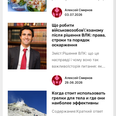
отримаєте в результаті: чіткий
Алексей Смирнов
план вибору кейтерингу та
03.07.2026
формату фуршетуЩо
знадобиться для планування
Що робити
військовозобов\’язаному
кейтерингу на
після рішення ВЛК: права,
весілляІнформація про
строки та порядок
подіюБ…
оскарження
Зміст:Рішення ВЛК: що це
насправді і чому воно так
важливоІсторія питання: як
змінювався порядок роботи
Алексей Смирнов
ВЛККатегорії придатності: що
29.06.2026
означає кожен вердиктЩо
конкретно означає кожна
Когда стоит использовать
грелки для тела и где они
категорія на практиціПрава
наиболее эффективны
військо…
Содержание:Краткий ответ