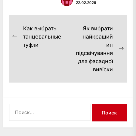
22.02.2026
доставки букетів
Оформлення замовлення
Оплата та підтвердження
Навигация
Как выбрать
Як вибрати
Збірка та оформлення
по
танцевальные
найкращий
замовл…
Previous
туфли
тип
записям
post:
Next
підсвічування
post
для фасадної
вивіски
Найти: