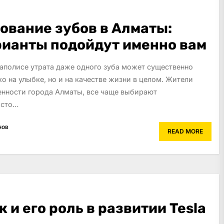
ование зубов в Алматы:
рианты подойдут именно вам
аполисе утрата даже одного зуба может существенно
ко на улыбке, но и на качестве жизни в целом. Жители
бенности города Алматы, все чаще выбирают
 сто…
нов
READ MORE
 и его роль в развитии Tesla