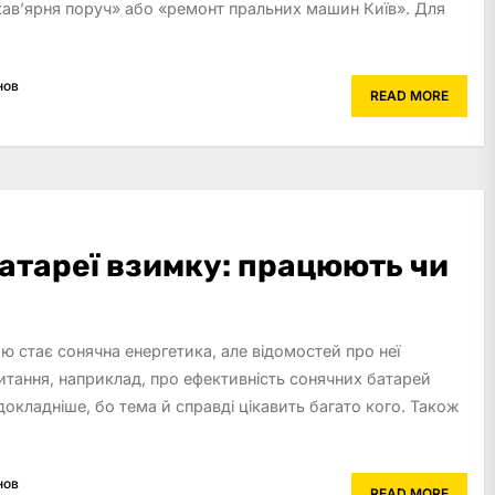
кав’ярня поруч» або «ремонт пральних машин Київ». Для
нов
READ MORE
батареї взимку: працюють чи
ю стає сонячна енергетика, але відомостей про неї
итання, наприклад, про ефективність сонячних батарей
докладніше, бо тема й справді цікавить багато кого. Також
нов
READ MORE