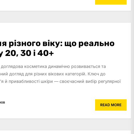
я різного віку: що реально
 20, 30 і 40+
 доглядова косметика динамічно розвивається та
ний догляд для різних вікових категорій. Ключ до
я й привабливості шкіри — своєчасний вибір регулярної
нов
READ MORE