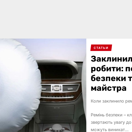
СТАТЬИ
Заклинил
робити: п
безпеки т
майстра
Коли заклинило рем
Ремінь безпеки – к
звертають увагу д
можуть виникат…