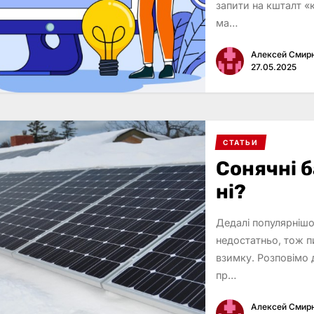
запити на кшталт «
ма…
Алексей Смир
27.05.2025
СТАТЬИ
Сонячні 
ні?
Дедалі популярнішо
недостатньо, тож п
взимку. Розповімо 
пр…
Алексей Смир