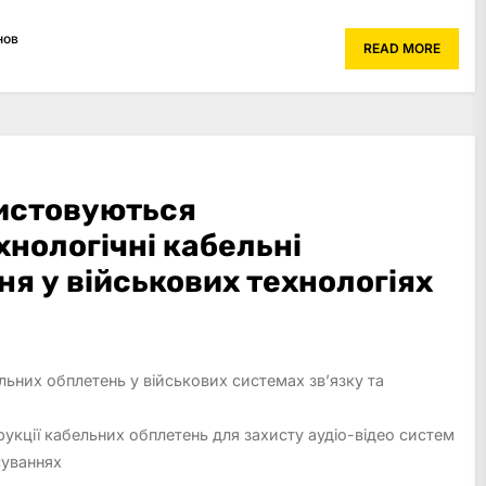
нов
READ MORE
истовуються
нологічні кабельні
я у військових технологіях
ьних обплетень у військових системах зв’язку та
рукції кабельних обплетень для захисту аудіо-відео систем
суваннях