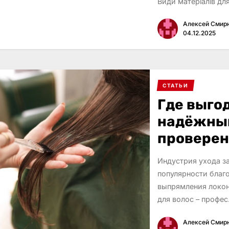
Види матеріалів дл
Алексей Смир
04.12.2025
СТАТЬИ
Где выгод
надёжный
провере
Индустрия ухода з
популярности благ
выпрямления локон
для волос – профе
Алексей Смир