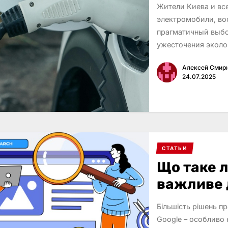
Жители Киева и вс
электромобили, вос
прагматичный выбо
ужесточения экол
Алексей Смир
24.07.2025
СТАТЬИ
Що таке л
важливе 
Більшість рішень п
Google – особливо 