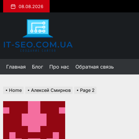
Skip
08.08.2026
to
the
it-
content
seo.com.ua
Главная
Блог
Про нас
Обратная связь
Home
Алексей Смирнов
Page 2