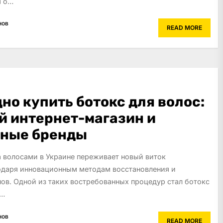
я о…
нов
READ MORE
но купить ботокс для волос:
 интернет-магазин и
нные бренды
а волосами в Украине переживает новый виток
одаря инновационным методам восстановления и
ов. Одной из таких востребованных процедур стал ботокс
с…
нов
READ MORE