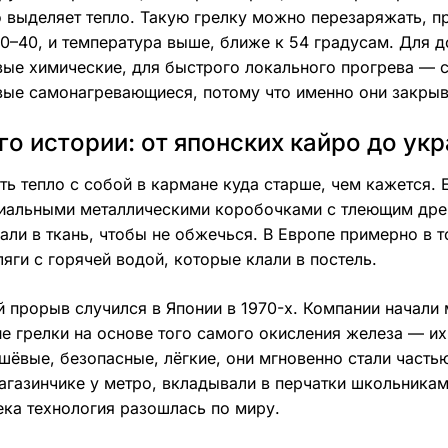
 выделяет тепло. Такую грелку можно перезаряжать, пр
0–40, и температура выше, ближе к 54 градусам. Для д
ые химические, для быстрого локального прогрева — со
ые самонагревающиеся, потому что именно они закрыв
о истории: от японских кайро до ук
ть тепло с собой в кармане куда старше, чем кажется. 
иальными металлическими коробочками с тлеющим дре
али в ткань, чтобы не обжечься. В Европе примерно в 
яги с горячей водой, которые клали в постель.
 прорыв случился в Японии в 1970-х. Компании начали
е грелки на основе того самого окисления железа — их
шёвые, безопасные, лёгкие, они мгновенно стали часть
газинчике у метро, вкладывали в перчатки школьникам
ека технология разошлась по миру.