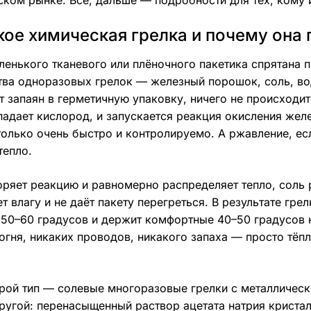
кое химическая грелка и почему она 
ленького тканевого или плёночного пакетика спрятана п
ва одноразовых грелок — железный порошок, соль, вод
т запаян в герметичную упаковку, ничего не происходит
падает кислород, и запускается реакция окисления жел
только очень быстро и контролируемо. А ржавление, ес
тепло.
оряет реакцию и равномерно распределяет тепло, соль 
т влагу и не даёт пакету перегреться. В результате гр
50–60 градусов и держит комфортные 40–50 градусов н
огня, никаких проводов, никакого запаха — просто тёп
орой тип — солевые многоразовые грелки с металличес
ругой: перенасыщенный раствор ацетата натрия кристал