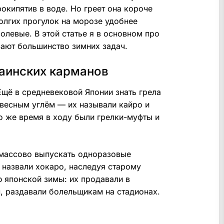
окипятив в воде. Но греет она короче
олгих прогулок на морозе удобнее
левые. В этой статье я в основном про
ают большинство зимних задач.
раинских карманов
Ещё в средневековой Японии знать грела
весным углём — их называли кайро и
то же время в ходу были грелки-муфты и
 массово выпускать одноразовые
 назвали хокаро, наследуя старому
ю японской зимы: их продавали в
, раздавали болельщикам на стадионах.