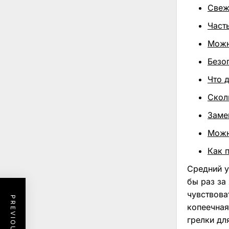
Свеж
Част
Можн
Безо
Что д
Скол
Заме
Можн
Как 
Средний у
бы раз за
чувствова
копеечная
грелки дл