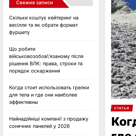
Свежие записи
Скільки коштує кейтеринг на
весілля та як обрати формат
фуршету
Що робити
військовозобов\’язаному після
рішення ВЛК: права, строки та
порядок оскарження
Когда стоит использовать грелки
для тела и где они наиболее
эффективны
СТАТЬИ
Ког
Найнадійніші компанії з продажу
сонячних панелей у 2026