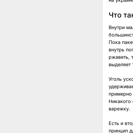
Что та
Внутри ма
большинст
Пока паке
внутрь по
ржаветь, 
выделяет 
Уголь уск
удерживае
примерно 
Никакого 
варежку.
Есть и вт
принцип д