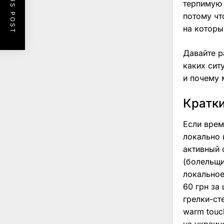
PREVIOUS POST
терпимую 
потому чт
на которы
Давайте р
каких сит
и почему 
Кратки
Если време
локально 
активный 
(болельщи
локальное
60 грн за
грелки-ст
warm touc
на украин