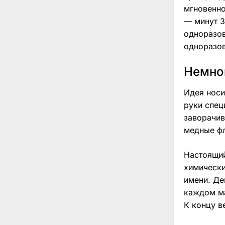
мгновенно
— минут 3
одноразов
одноразов
Немног
Идея носи
руки спец
заворачив
медные фл
Настоящий
химически
имени. Де
каждом ма
К концу в