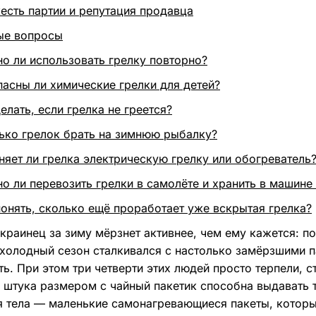
есть партии и репутация продавца
ые вопросы
о ли использовать грелку повторно?
пасны ли химические грелки для детей?
елать, если грелка не греется?
ько грелок брать на зимнюю рыбалку?
няет ли грелка электрическую грелку или обогреватель
о ли перевозить грелки в самолёте и хранить в машине
понять, сколько ещё проработает уже вскрытая грелка?
краинец за зиму мёрзнет активнее, чем ему кажется: п
 холодный сезон сталкивался с настолько замёрзшими па
ть. При этом три четверти этих людей просто терпели, с
 штука размером с чайный пакетик способна выдавать 
я тела — маленькие самонагревающиеся пакеты, котор