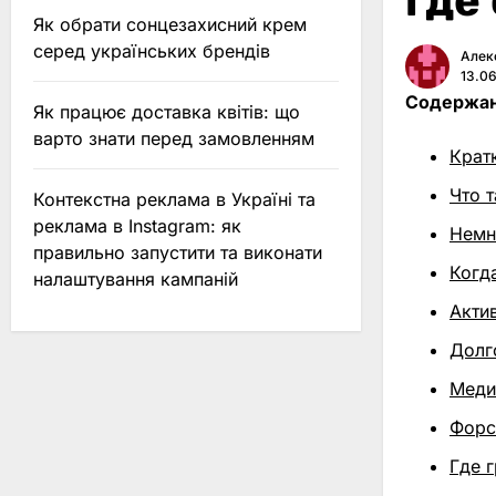
где
Як обрати сонцезахисний крем
серед українських брендів
Алек
13.0
Содержан
Як працює доставка квітів: що
варто знати перед замовленням
Кратк
Что 
Контекстна реклама в Україні та
реклама в Instagram: як
Немн
правильно запустити та виконати
Когд
налаштування кампаній
Акти
Долг
Меди
Форс
Где 