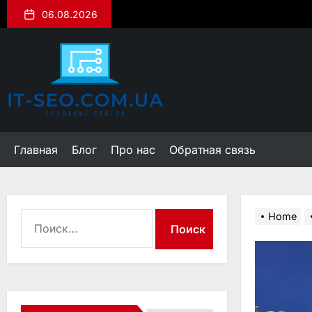
Skip
06.08.2026
to
the
it-
content
seo.com.ua
Главная
Блог
Про нас
Обратная связь
Найти:
Home