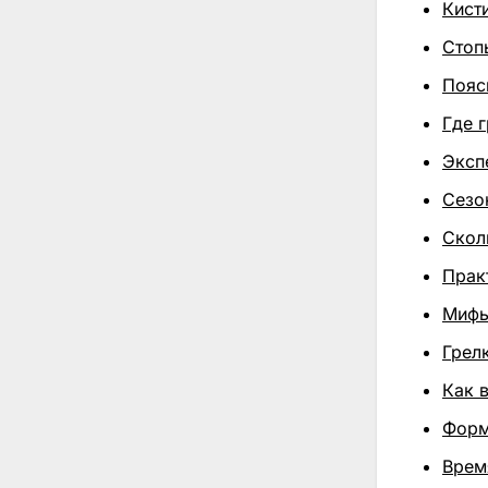
Кисти
Стоп
Пояс
Где г
Эксп
Сезон
Скол
Прак
Мифы
Грел
Как 
Форм
Врем