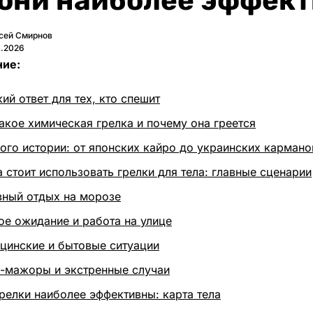
 они наиболее эффек
сей Смирнов
6.2026
ие:
ий ответ для тех, кто спешит
такое химическая грелка и почему она греется
ого истории: от японских кайро до украинских кармано
а стоит использовать грелки для тела: главные сценарии
вный отдых на морозе
ое ожидание и работа на улице
цинские и бытовые ситуации
-мажоры и экстренные случаи
грелки наиболее эффективны: карта тела