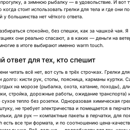
прогулку, а зимнюю рыбалку — в удовольствие. И вот т
о когда стоит использовать грелки для тела и где они 
й у большинства нет чёткого ответа.
азбираться спокойно, без спешки, как за чашкой чая. Я 
уациях они реально спасают, а в каких — деньги на ветер
многие в итоге выбирают именно warm touch.
й ответ для тех, кто спешит
ни читать всё нет, вот суть в трёх строчках. Грелки дл
и долго: кисти рук, стопы, поясница, карманы куртки.
отдых на морозе (рыбалка, охота, катание, походы), дл
ки, стройка, дорожные работы, ожидание транспорта) 
 сухое тепло без розетки. Одноразовая химическая грел
 штуку, не требует электричества и помещается в перча
ельки, для рук — компактные пакеты в перчатки, для п
h есть все три формата, и по соотношению цена-качест
ском рынке. Всё, дальше — подробности для тех, кому 