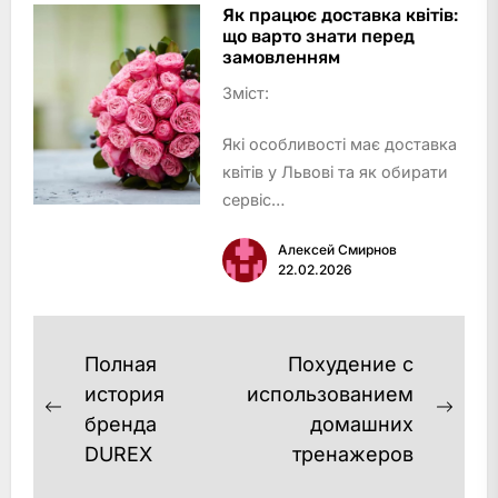
Hillary Cosmetics – стандарт
Як працює доставка квітів:
що варто знати перед
якісного SPF і натуральна
замовленням
косметика Хіларі
Зміст:
O’Her…
Які особливості має доставка
квітів у Львові та як обирати
сервіс
Як відбувається процес
Алексей Смирнов
онлайн-замовлення та
22.02.2026
доставки букетів
Оформлення замовлення
Оплата та підтвердження
Навигация
Полная
Похудение с
Збірка та оформлення
по
история
использованием
замовл…
Previous
Next
бренда
домашних
записям
post:
post
DUREX
тренажеров