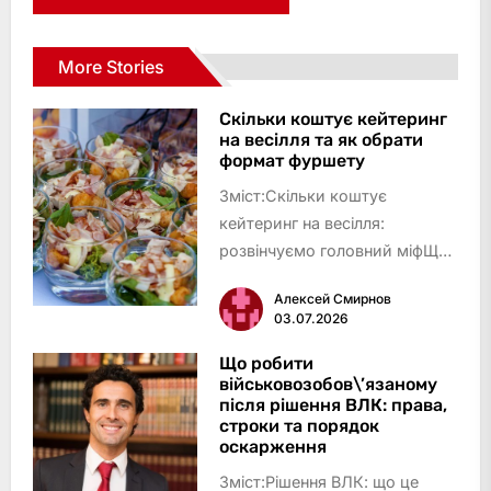
More Stories
Скільки коштує кейтеринг
на весілля та як обрати
формат фуршету
Зміст:Скільки коштує
кейтеринг на весілля:
розвінчуємо головний міфЩо
отримаєте в результаті: чіткий
Алексей Смирнов
план вибору кейтерингу та
03.07.2026
формату фуршетуЩо
знадобиться для планування
Що робити
військовозобов\’язаному
кейтерингу на
після рішення ВЛК: права,
весілляІнформація про
строки та порядок
подіюБ…
оскарження
Зміст:Рішення ВЛК: що це