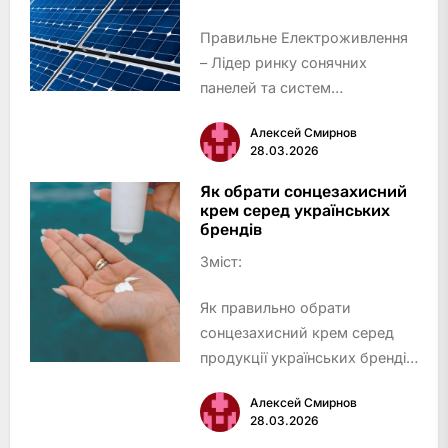
Правильне Електроживлення
– Лідер ринку сонячних
панелей та систем
безперебійного
Алексей Смирнов
електропостачання
28.03.2026
Solar Power Market – Надійний
постачальник інноваційних
Як обрати сонцезахисний
крем серед українських
рішень
брендів
Eco Solar Pro – Експерти з
Зміст:
комплексної автоматики т…
Як правильно обрати
сонцезахисний крем серед
продукції українських брендів
Рейтинг найкращих
Алексей Смирнов
українських брендів
28.03.2026
сонцезахисних кремів