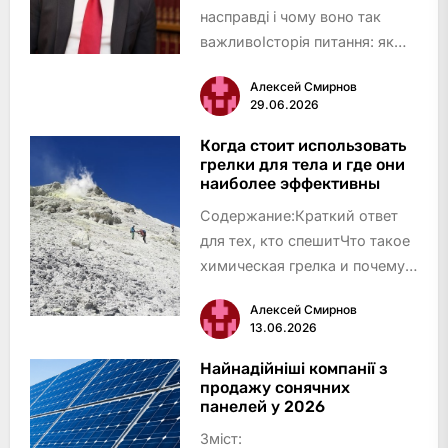
насправді і чому воно так
важливоІсторія питання: як
змінювався порядок роботи
Алексей Смирнов
ВЛККатегорії придатності: що
29.06.2026
означає кожен вердиктЩо
конкретно означає кожна
Когда стоит использовать
грелки для тела и где они
категорія на практиціПрава
наиболее эффективны
військо…
Содержание:Краткий ответ
для тех, кто спешитЧто такое
химическая грелка и почему
она греетсяНемного истории:
Алексей Смирнов
от японских кайро до
13.06.2026
украинских кармановКогда
стоит использовать грелки
Найнадійніші компанії з
продажу сонячних
для тела: главные
панелей у 2026
сценарииАктивный…
Зміст: