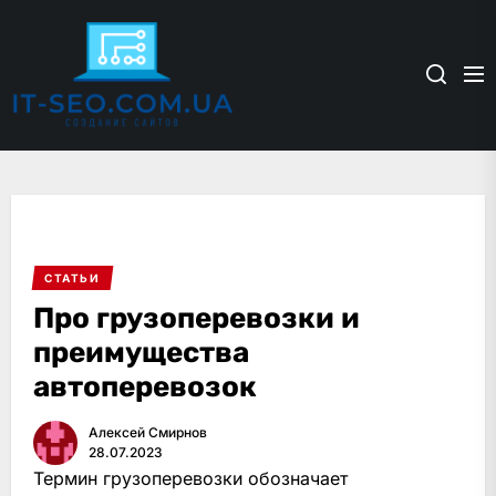
Skip
it-
to
seo.com.ua
the
content
СТАТЬИ
Про грузоперевозки и
преимущества
автоперевозок
Алексей Смирнов
28.07.2023
Термин грузоперевозки обозначает