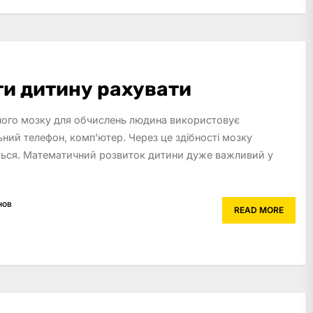
ти дитину рахувати
сного мозку для обчислень людина використовує
ьний телефон, комп'ютер. Через це здібності мозку
ься. Математичний розвиток дитини дуже важливий у
нов
READ MORE