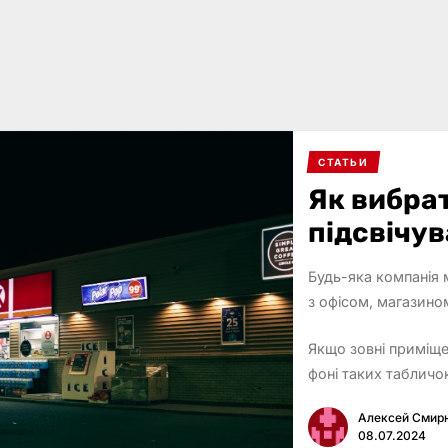
СТАТЬИ
Як вибра
підсвічув
Будь-яка компанія 
з офісом, магазино
Якщо зовні приміще
фоні таких табличо
Алексей Смир
08.07.2024