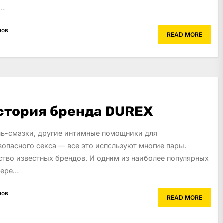
н…
нов
READ MORE
стория бренда DUREX
ль-смазки, другие интимные помощники для
зопасного секса — все это используют многие пары.
тво известных брендов. И одним из наиболее популярных
тере…
нов
READ MORE