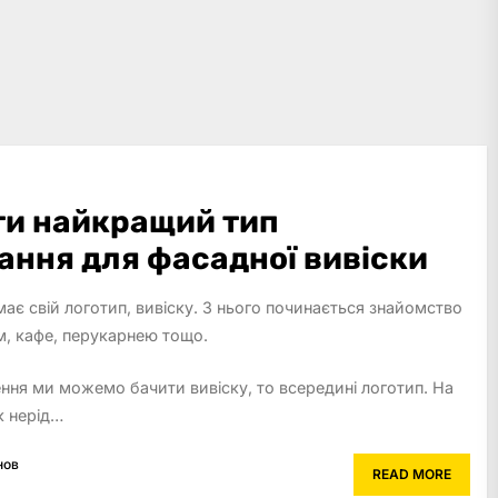
ти найкращий тип
ання для фасадної вивіски
має свій логотип, вивіску. З нього починається знайомство
м, кафе, перукарнею тощо.
ння ми можемо бачити вивіску, то всередині логотип. На
к нерід…
нов
READ MORE