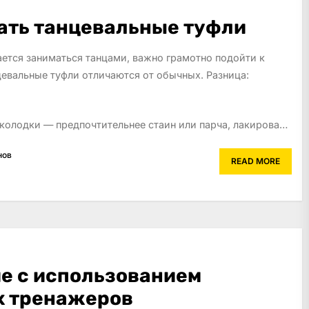
ать танцевальные туфли
ается заниматься танцами, важно грамотно подойти к
цевальные туфли отличаются от обычных. Разница:
колодки — предпочтительнее стаин или парча, лакирова…
нов
READ MORE
е с использованием
х тренажеров