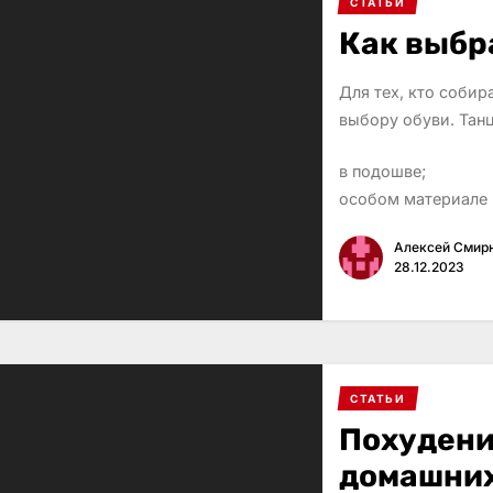
СТАТЬИ
Как выбр
Для тех, кто собир
выбору обуви. Тан
в подошве;
особом материале 
Алексей Смир
28.12.2023
СТАТЬИ
Похудени
домашни