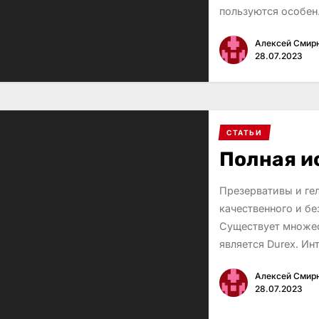
пользуются особе
Алексей Смир
28.07.2023
СТАТЬИ
Полная и
Презервативы и ге
качественного и бе
Существует множес
является Durex. Ин
Алексей Смир
28.07.2023