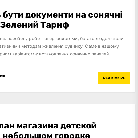
 бути документи на сонячні
а Зелений Тариф
лись перебої у роботі енергосистеми, багато людей стали
нативними методам живлення будинку. Саме в нашому
ярним варіантом є встановлення сонячних панелей.
нов
READ MORE
лан магазина детской
 небольшом городке