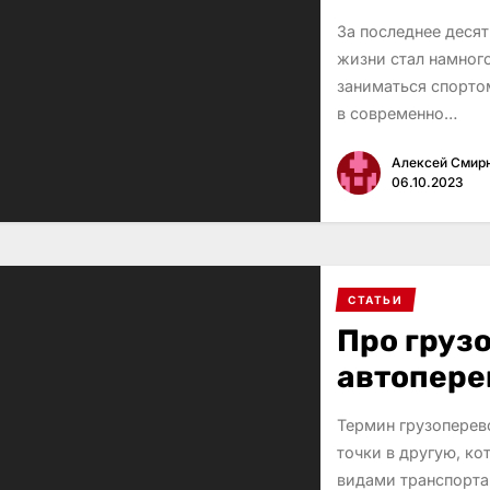
За последнее десят
жизни стал намног
заниматься спорто
в современно…
Алексей Смир
06.10.2023
СТАТЬИ
Про груз
автопере
Термин грузоперев
точки в другую, к
видами транспорта