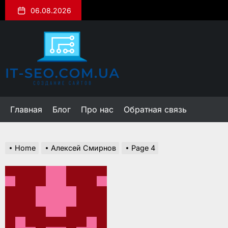
Skip
06.08.2026
to
the
it-
content
seo.com.ua
Главная
Блог
Про нас
Обратная связь
Home
Алексей Смирнов
Page 4