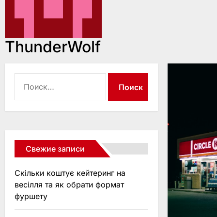
ThunderWolf
Найти:
Свежие записи
Скільки коштує кейтеринг на
весілля та як обрати формат
фуршету