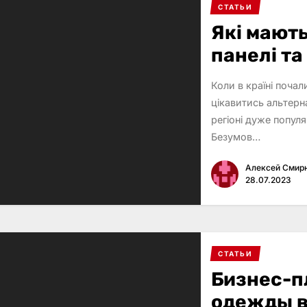
СТАТЬИ
Які мають
панелі т
Коли в країні поча
цікавитись альтер
регіоні дуже попул
Безумов…
Алексей Смир
28.07.2023
СТАТЬИ
Бизнес-п
одежды в